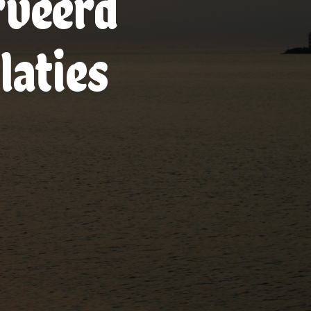
rveerd
laties